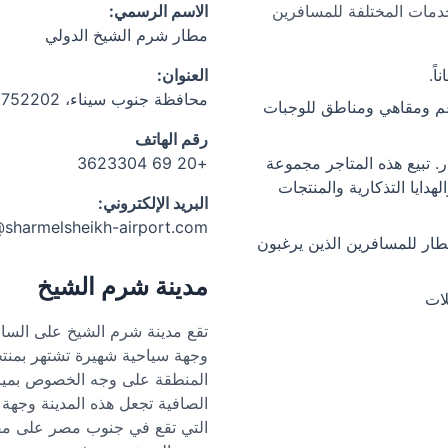
خدمات المختلفة للمسافرين
الاسم الرسمي:
مطار شرم الشيخ الدولي
العنوان:
محافظة جنوب سيناء، 8752202، مصر
عم ومقاهي ومناطق للوجبات
رقم الهاتف
. تبيع هذه المتاجر مجموعة
+20 69 3623304
ايا التذكارية والمنتجات
البريد الإلكتروني:
@sharmelsheikh-airport.com
ار للمسافرين الذين يرغبون
مدينة شرم الشيخ
ات
تقع مدينة شرم الشيخ على السا
وجهة سياحية شهيرة تشتهر بمنتجعا
المنطقة على وجه الخصوص بمياهها
الصافية تجعل هذه المدينة وجه
التي تقع في جنوب مصر على مفتر