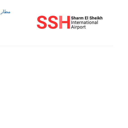
خطي
لى
مطار ا
لمحتوى