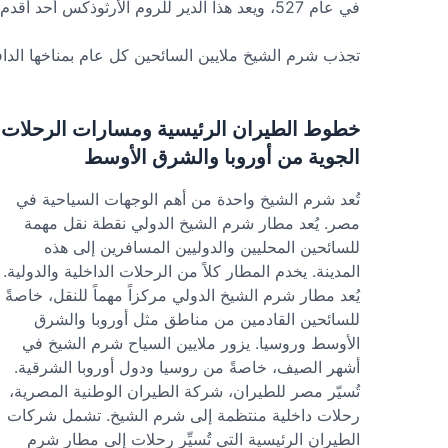
في عام 527، ويعد هذا الدير للروم الأرثوذكس أحد أقدم الأديرة التي لا تزال تعمل في العالم. في عام 2002، أُدرج الدير في قائمة اليونسكو للتراث العالمي.
تجذب شرم الشيخ ملايين السائحين كل عام بمناخها الداف
خطوط الطيران الرئيسية ومسارات الرحلات
الجوية من أوروبا والشرق الأوسط
تُعد شرم الشيخ واحدة من أهم الوجهات السياحية في
مصر. يُعد مطار شرم الشيخ الدولي نقطة نقل مهمة
للسائحين المحليين والدوليين المسافرين إلى هذه
المدينة. يخدم المطار كلاً من الرحلات الداخلية والدولية.
يُعد مطار شرم الشيخ الدولي مركزاً مهماً للنقل، خاصةً
للسائحين القادمين من مناطق مثل أوروبا والشرق
الأوسط وروسيا. يزور ملايين السياح شرم الشيخ في
أشهر الصيف، خاصةً من روسيا ودول أوروبا الشرقية.
تُسيّر مصر للطيران، شركة الطيران الوطنية المصرية،
رحلات داخلية منتظمة إلى شرم الشيخ. تشمل شركات
الطيران الرئيسية التي تُسيِّر رحلات إلى مطار شرم